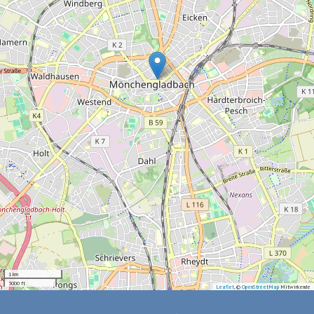
1 km
3000 ft
Leaflet
, ©
OpenStreetMap
Mitwirkende